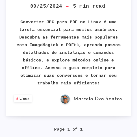
PARA
09/25/2024
5
min read
PDF
Converter JPG para PDF no Linux é uma
tarefa essencial para muitos usuários.
NO
Descubra as ferramentas mais populares
como ImageMagick e PDFtk, aprenda passos
LINUX:
detalhados de instalação e comandos
GUIA
básicos, e explore métodos online e
offline. Acesse o guia completo para
RÁPIDO
otimizar suas conversões e tornar seu
trabalho mais eficiente!
E
Marcelo Dos Santos
Linux
PRÁTICO
Page 1 of 1