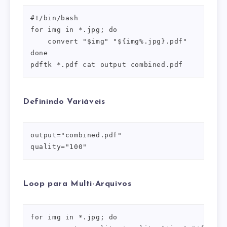
#!/bin/bash

for img in *.jpg; do

    convert "$img" "${img%.jpg}.pdf"

done

pdftk *.pdf cat output combined.pdf
Definindo Variáveis
output="combined.pdf"

quality="100"
Loop para Multi-Arquivos
for img in *.jpg; do
