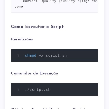
    convert -quality $quality "$img" "${img%.
done
Como Executar o Script
Permissões
chmod
 +x script.sh
Comandos de Execução
./script.sh