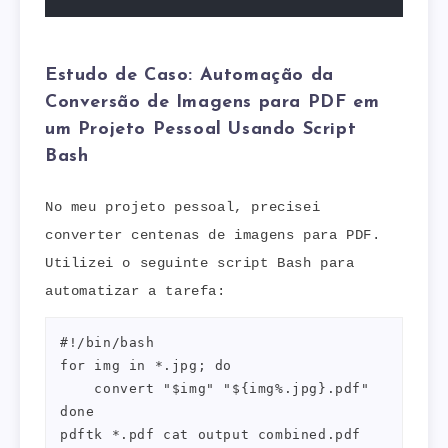
Estudo de Caso: Automação da
Conversão de Imagens para PDF em
um Projeto Pessoal Usando Script
Bash
No meu projeto pessoal, precisei
converter centenas de imagens para PDF.
Utilizei o seguinte script Bash para
automatizar a tarefa:
#!/bin/bash

for img in *.jpg; do

    convert "$img" "${img%.jpg}.pdf"

done

pdftk *.pdf cat output combined.pdf