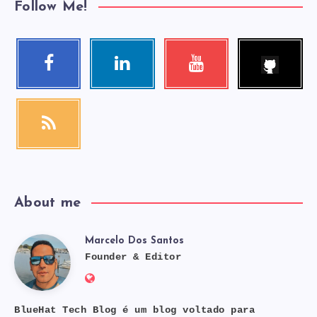
Follow Me!
Follow
Facebook
Linkedin
Youtube
me!
Follow
Visit
Check
me!
me!
my
videos!
RSS
Get
our
latest
news!
About me
Marcelo Dos Santos
Marcelo
Founder & Editor
Website:
Dos
https://bluehat.site
BlueHat Tech Blog é um blog voltado para