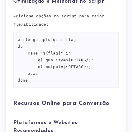
Otimização e Melhorias no Script
Adicione opções no script para maior
flexibilidade:
while getopts q:o: flag

do

    case "${flag}" in

        q) quality=${OPTARG};;

        o) output=${OPTARG};;

    esac

done
Recursos Online para Conversão
Plataformas e Websites
Recomendados