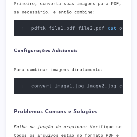
Primeiro, converta suas imagens para PDF,
se necessário, e então combine:
pdftk file1.pdf file2.pdf 
cat
 output
Configurações Adicionais
Para combinar imagens diretamente:
convert image1.jpg image2.jpg combin
Problemas Comuns e Soluções
Falha na junção de arquivos:
Verifique se
todos os arquivos estão no formato PDF e