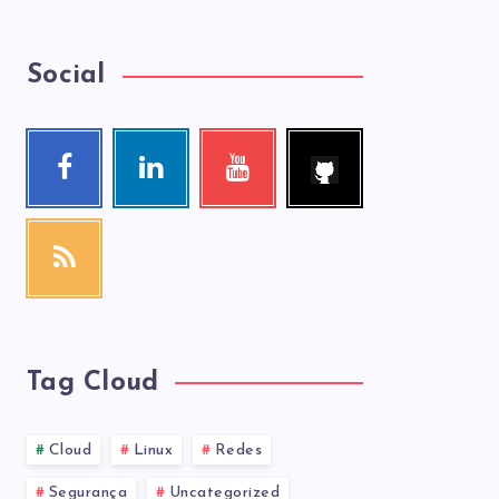
Social
Follow
Facebook
Linkedin
Youtube
me!
Follow
Visit
Check
me!
me!
my
videos!
RSS
Get
our
latest
news!
Tag Cloud
Cloud
Linux
Redes
Segurança
Uncategorized