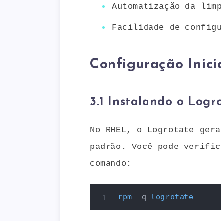
Automatização da lim
Facilidade de config
Configuração Inici
3.1 Instalando o Logr
No RHEL, o Logrotate gera
padrão. Você pode verific
comando:
rpm
 -q 
logrotate