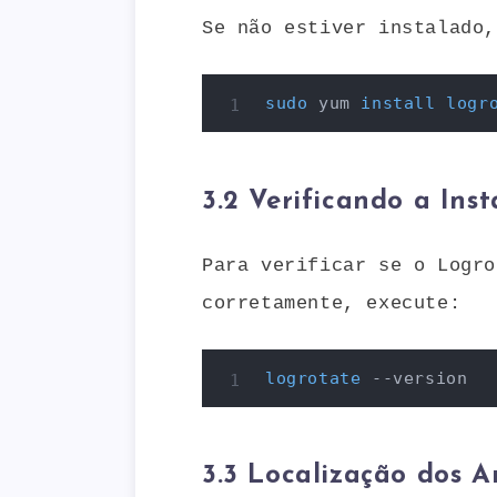
Se não estiver instalado,
sudo
 yum 
install
logr
3.2 Verificando a Ins
Para verificar se o Logro
corretamente, execute:
logrotate
 --version
3.3 Localização dos 