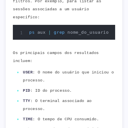
filtros. Por exemplo, para listar as
sessões associadas a um usuário
específico:
ps
 aux 
|
grep
 nome_do_usuario
Os principais campos dos resultados
incluem:
USER
: O nome do usuário que iniciou o
processo.
PID
: ID do processo.
TTY
: O terminal associado ao
processo.
TIME
: O tempo de CPU consumido.