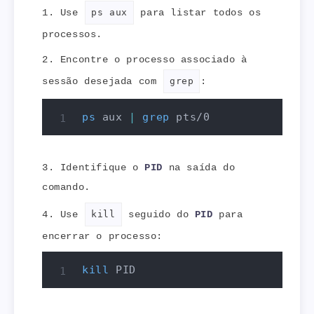
Use
ps aux
para listar todos os
processos.
Encontre o processo associado à
sessão desejada com
grep
:
ps
 aux 
|
grep
 pts/0
Identifique o
PID
na saída do
comando.
Use
kill
seguido do
PID
para
encerrar o processo:
kill
 PID