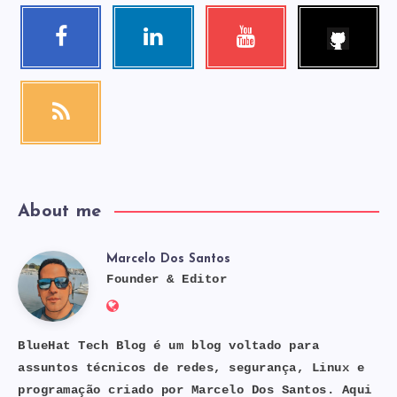
Follow
Facebook
Linkedin
Youtube
me!
Follow
Visit
Check
me!
me!
my
videos!
RSS
Get
our
latest
news!
About me
Marcelo Dos Santos
Marcelo
Founder & Editor
Website:
Dos
https://bluehat.site
BlueHat Tech Blog é um blog voltado para
assuntos técnicos de redes, segurança, Linux e
programação criado por Marcelo Dos Santos. Aqui