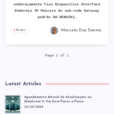
endereçamento fixo Dispositivo Interface
TELEFONIA
Endereço IP Máscara de sub-rede Gateway
padrão SW-SENAI01…
IP
COM
Marcelo Dos Santos
Redes
CLI
CISCO
Page 1 of 1
–
PARTE
Latest Articles
2
Agendamento Mensal de Atualizações no
AlmaLinux 9: Um Guia Passo a Passo
12/22/2024