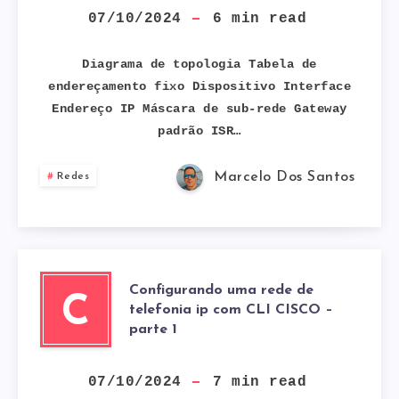
TELEFONIA
07/10/2024
6
min read
IP
Diagrama de topologia Tabela de
endereçamento fixo Dispositivo Interface
COM
Endereço IP Máscara de sub-rede Gateway
padrão ISR…
EQUIPAMENTOS
CISCO
Marcelo Dos Santos
Redes
Configurando uma rede de
C
telefonia ip com CLI CISCO –
parte 1
07/10/2024
7
min read