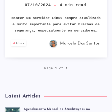
O
07/10/2024
4
min read
SEU
Manter um servidor Linux sempre atualizado
é muito importante para evitar brechas de
SERVIDOR
segurança, especialmente em servidores…
UBUNTU
Marcelo Dos Santos
Linux
SEMPRE
ATUALIZADO
Page 1 of 1
DE
FORMA
Latest Articles
AUTOMÁTICA
Agendamento Mensal de Atualizações no