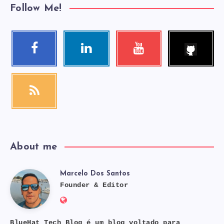
Follow Me!
Follow
Facebook
Linkedin
Youtube
me!
Follow
Visit
Check
me!
me!
my
videos!
RSS
Get
our
latest
news!
About me
Marcelo Dos Santos
Marcelo
Founder & Editor
Website:
Dos
https://bluehat.site
BlueHat Tech Blog é um blog voltado para