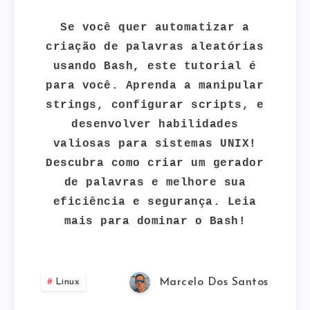
GERADOR
Se você quer automatizar a
DE
criação de palavras aleatórias
usando Bash, este tutorial é
PALAVRAS
para você. Aprenda a manipular
strings, configurar scripts, e
ALEATÓRIAS
desenvolver habilidades
COM
valiosas para sistemas UNIX!
Descubra como criar um gerador
BASH
de palavras e melhore sua
eficiência e segurança. Leia
NO
mais para dominar o Bash!
LINUX
Linux
Marcelo Dos Santos