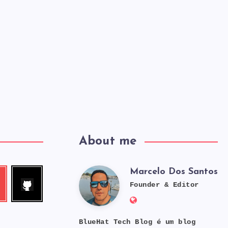
About me
Marcelo Dos Santos
Follow
tube
Marcelo
me!
Founder & Editor
Website:
Dos
https://bluehat.s
BlueHat Tech Blog é um blog