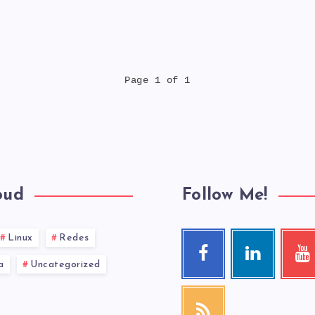
Page 1 of 1
oud
Follow Me!
Linux
Redes
Facebook
Linkedin
You
Follow
Visit
Check
a
Uncategorized
me!
me!
my
videos!
RSS