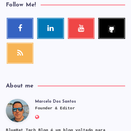
Follow Me!
Follow
Facebook
Linkedin
Youtube
me!
Follow
Visit
Check
me!
me!
my
videos!
RSS
Get
our
latest
news!
About me
Marcelo Dos Santos
Marcelo
Founder & Editor
Website:
Dos
https://bluehat.site
BlueHat Tech Blog é um blog voltado para