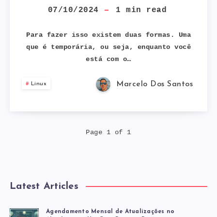
O
07/10/2024
1
min read
EDITOR
Para fazer isso existem duas formas. Uma
que é temporária, ou seja, enquanto você
VI
está com o…
MOSTRAR
Marcelo Dos Santos
Linux
O
NÚMERO
Page 1 of 1
DE
CADA
Latest Articles
LINHA
Agendamento Mensal de Atualizações no