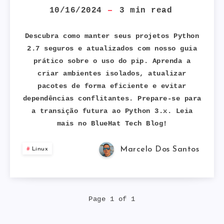
PACOTES
10/16/2024
3
min read
PIP
Descubra como manter seus projetos Python
2.7 seguros e atualizados com nosso guia
NO
prático sobre o uso do pip. Aprenda a
criar ambientes isolados, atualizar
PYTHON
pacotes de forma eficiente e evitar
2.7:
dependências conflitantes. Prepare-se para
a transição futura ao Python 3.x. Leia
GUIA
mais no BlueHat Tech Blog!
COMPLETO
Marcelo Dos Santos
Linux
COM
DICAS
Page 1 of 1
E