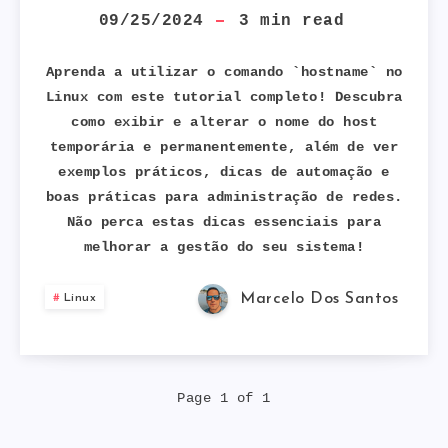
COMANDO
09/25/2024
3
min read
LINUX
Aprenda a utilizar o comando `hostname` no
Linux com este tutorial completo! Descubra
HOSTNAME
como exibir e alterar o nome do host
temporária e permanentemente, além de ver
COM
exemplos práticos, dicas de automação e
5
boas práticas para administração de redes.
Não perca estas dicas essenciais para
EXEMPLOS
melhorar a gestão do seu sistema!
PRÁTICOS
Marcelo Dos Santos
Linux
Page 1 of 1