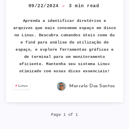
OS
09/22/2024
3
min read
DIRETÓRIOS
Aprenda a identificar diretórios e
arquivos que mais consomem espaço em disco
E
no Linux. Descubra comandos úteis como
du
e
find
para análise de utilização de
ARQUIVOS
espaço, e explore ferramentas gráficas e
QUE
de terminal para um monitoramento
eficiente. Mantenha seu sistema Linux
MAIS
otimizado com essas dicas essenciais!
CONSOMEM
Marcelo Dos Santos
Linux
ESPAÇO
EM
Page 1 of 1
DISCO