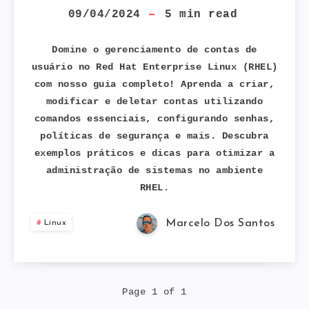
QUE
09/04/2024
5
min read
VOCÊ
Domine o gerenciamento de contas de
usuário no Red Hat Enterprise Linux (RHEL)
PRECISA
com nosso guia completo! Aprenda a criar,
modificar e deletar contas utilizando
SABER
comandos essenciais, configurando senhas,
SOBRE
políticas de segurança e mais. Descubra
exemplos práticos e dicas para otimizar a
CRIAÇÃO
administração de sistemas no ambiente
RHEL.
E
Marcelo Dos Santos
Linux
MANIPULAÇÃO
DE
Page 1 of 1
CONTAS