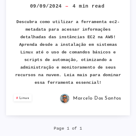
O
09/09/2024
4
min read
EC2-
Descubra como utilizar a ferramenta ec2-
metadata para acessar informações
METADATA
detalhadas das instâncias EC2 na AWS!
Aprenda desde a instalação em sistemas
PARA
Linux até o uso de comandos básicos e
OBTER
scripts de automação, otimizando a
administração e monitoramento de seus
INFORMAÇÕES
recursos na nuvem. Leia mais para dominar
essa ferramenta essencial!
DETALHADAS
Marcelo Dos Santos
Linux
DA
SUA
Page 1 of 1
INSTÂNCIA