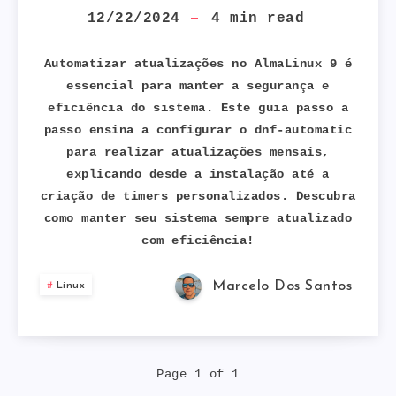
DE
12/22/2024
4
min read
ATUALIZAÇÕES
Automatizar atualizações no AlmaLinux 9 é
essencial para manter a segurança e
NO
eficiência do sistema. Este guia passo a
passo ensina a configurar o dnf-automatic
ALMALINUX
para realizar atualizações mensais,
9:
explicando desde a instalação até a
criação de timers personalizados. Descubra
UM
como manter seu sistema sempre atualizado
com eficiência!
GUIA
Marcelo Dos Santos
Linux
PASSO
A
Page 1 of 1
PASSO