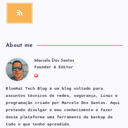
videos!
RSS
Get
our
latest
news!
About me
Marcelo Dos Santos
Marcelo
Founder & Editor
Website:
Dos
https://bluehat.site
BlueHat Tech Blog é um blog voltado para
assuntos técnicos de redes, segurança, Linux e
Santos
programação criado por Marcelo Dos Santos. Aqui
pretendo divulgar o meu conhecimento e fazer
dessa plataforma uma ferramenta de backup de
tudo o que tenho aprendido.