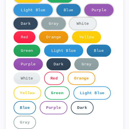
Light Blue
Blue
Purple
Dark
Gray
White
Red
Orange
Yellow
Green
Light Blue
Blue
Purple
Dark
Gray
White
Red
Orange
Yellow
Green
Light Blue
Blue
Purple
Dark
Gray