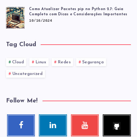
Como Atualizar Pacotes pip no Python 2.7: Guia
Completo com Dicas e Considerações Importantes
10/16/2024
Tag Cloud
Cloud
Linux
Redes
Segurança
Uncategorized
Follow Me!
Follow
Facebook
Linkedin
Youtube
me!
Follow
Visit
Check
me!
me!
my