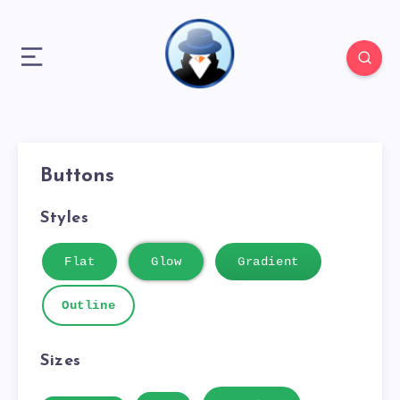
Buttons
Styles
Flat
Glow
Gradient
Outline
Sizes