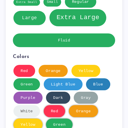
Regular
Small
Extra Small
Extra Large
Large
Fluid
Colors
Red
Orange
Yellow
Green
Light Blue
Blue
Purple
Dark
Gray
White
Red
Orange
Yellow
Green