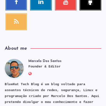
me!
Follow
Visit
Check
me!
me!
my
videos!
RSS
Get
our
latest
news!
About me
Marcelo Dos Santos
Marcelo
Founder & Editor
Website:
Dos
https://bluehat.site
BlueHat Tech Blog é um blog voltado para
assuntos técnicos de redes, segurança, Linux e
Santos
programação criado por Marcelo Dos Santos. Aqui
pretendo divulgar o meu conhecimento e fazer