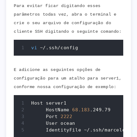
Para evitar ficar digitando esses
parâmetros todas vez, abra o terminal e
crie o seu arquivo de configuração do
cliente SSH digitando o seguinte comando:
vi
 ~/.ssh/config
E adicione as seguintes opções de
configuração para um atalho para server1,
conforme nossa configuração de exemplo:
Host server1

     HostName 
68.183
.249.79

     Port 
2222
     User ocean

     IdentityFile ~/.ssh/marcelo.key