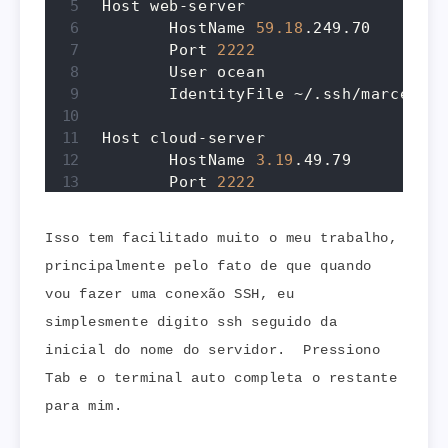
Host web-server

       HostName 
59.18
.249.70

       Port 
2222
       User ocean

       IdentityFile ~/.ssh/marcelo.k
Host cloud-server

       HostName 
3.19
.49.79

       Port 
2222
       User ocean

       IdentityFile ~/.ssh/marcelo.k
Isso tem facilitado muito o meu trabalho,
principalmente pelo fato de que quando
vou fazer uma conexão SSH, eu
simplesmente digito ssh seguido da
inicial do nome do servidor. Pressiono
Tab e o terminal auto completa o restante
para mim.