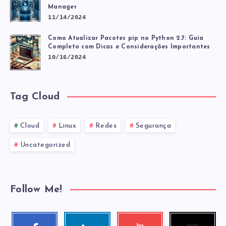
Manager
11/14/2024
Como Atualizar Pacotes pip no Python 2.7: Guia
Completo com Dicas e Considerações Importantes
10/16/2024
Tag Cloud
Cloud
Linux
Redes
Segurança
Uncategorized
Follow Me!
Follow
Facebook
Linkedin
Youtube