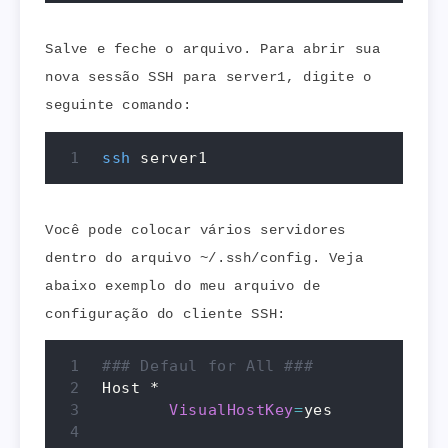
Salve e feche o arquivo. Para abrir sua
nova sessão SSH para server1, digite o
seguinte comando:
ssh
 server1
Você pode colocar vários servidores
dentro do arquivo ~/.ssh/config. Veja
abaixo exemplo do meu arquivo de
configuração do cliente SSH:
### Defaul for All ###
Host *

VisualHostKey
=
yes
