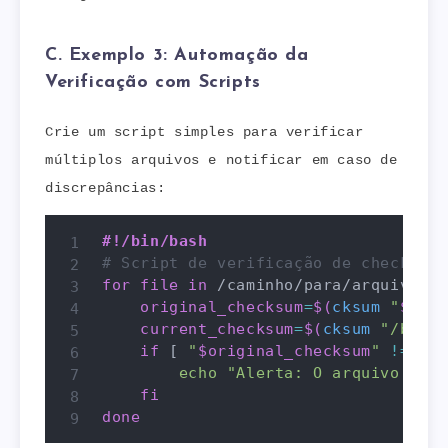
C. Exemplo 3: Automação da
Verificação com Scripts
Crie um script simples para verificar
múltiplos arquivos e notificar em caso de
discrepâncias:
#!/bin/bash
# Script de verificação de checksums
for
file
in
 /caminho/para/arquivos/*
original_checksum
=
$(
cksum
"
$file
current_checksum
=
$(
cksum
"/backu
if
[
"
$original_checksum
"
!=
"
$c
echo
"Alerta: O arquivo 
$fil
fi
done