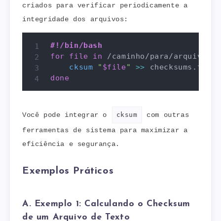
criados para verificar periodicamente a
integridade dos arquivos:
#!/bin/bash
for
file
in
 /caminho/para/arquivos/*
cksum
"
$file
"
>>
done
Você pode integrar o
cksum
com outras
ferramentas de sistema para maximizar a
eficiência e segurança.
Exemplos Práticos
A. Exemplo 1: Calculando o Checksum
de um Arquivo de Texto