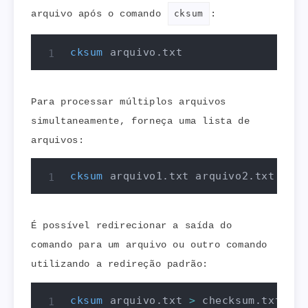
arquivo após o comando
cksum
:
cksum
 arquivo.txt
Para processar múltiplos arquivos
simultaneamente, forneça uma lista de
arquivos:
cksum
 arquivo1.txt arquivo2.txt arqu
É possível redirecionar a saída do
comando para um arquivo ou outro comando
utilizando a redireção padrão:
cksum
 arquivo.txt 
>
 checksum.txt